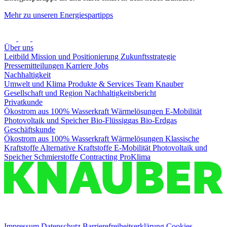
Mehr zu unseren Energiespartipps
Über uns
Leitbild
Mission und Positionierung
Zukunftsstrategie
Pressemitteilungen
Karriere
Jobs
Nachhaltigkeit
Umwelt und Klima
Produkte & Services
Team Knauber
Gesellschaft und Region
Nachhaltigkeitsbericht
Privatkunde
Ökostrom aus 100% Wasserkraft
Wärmelösungen
E-Mobilität
Photovoltaik und Speicher
Bio-Flüssiggas
Bio-Erdgas
Geschäftskunde
Ökostrom aus 100% Wasserkraft
Wärmelösungen
Klassische
Kraftstoffe
Alternative Kraftstoffe
E-Mobilität
Photovoltaik und
Speicher
Schmierstoffe
Contracting
ProKlima
Impressum
Datenschutz
Barrierefreiheitserklärung
Cookies