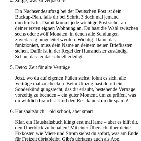
Sorge, was zu verpassen?
Ein Nachsendeauftrag bei der Deutschen Post ist dein
Backup-Plan, falls dir bei Schritt 3 doch mal jemand
durchrutscht. Damit kommt jede wichtige Post sicher an
deiner ersten eignen Wohnung an. Du hast die Wahl zwischen
sechs oder zwölf Monaten, in denen alle Sendungen
zuverlässig umgeleitet werden. Wichtig: Damit das
funktioniert, muss dein Name an deinem neuen Briefkasten
stehen. Dafür ist in der Regel der Hausmeister zuständig.
Schau, dass er das schnell erledigt.
Detox-Zeit für alte Verträge
Jetzt, wo du auf eigenen Füßen stehst, lohnt es sich, alle
Verträge mal zu checken. Beim Umzug hast du oft ein
Sonderkündigungsrecht, das dir erlaubt, bestehende Verträge
vorzeitig zu beenden – ein guter Moment, um zu prüfen, was
du wirklich brauchst. Und den Rest kannst du dir sparen!
Haushaltsbuch – old school, aber smart
Klar, ein Haushaltsbuch klingt erst mal lame – aber es hilft dir,
den Überblick zu behalten! Mit einer Übersicht über deine
Fixkosten wie Miete und Strom siehst du sofort, was am Ende
für Freizeit übrigbleibt. Gibt’s übrigens auch als App.