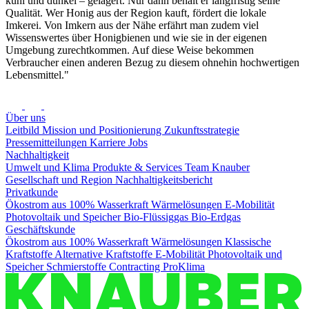
kühl und dunkel – gelagert. Nur dann behält er langfristig seine
Qualität. Wer Honig aus der Region kauft, fördert die lokale
Imkerei. Von Imkern aus der Nähe erfährt man zudem viel
Wissenswertes über Honigbienen und wie sie in der eigenen
Umgebung zurechtkommen. Auf diese Weise bekommen
Verbraucher einen anderen Bezug zu diesem ohnehin hochwertigen
Lebensmittel."
Über uns
Leitbild
Mission und Positionierung
Zukunftsstrategie
Pressemitteilungen
Karriere
Jobs
Nachhaltigkeit
Umwelt und Klima
Produkte & Services
Team Knauber
Gesellschaft und Region
Nachhaltigkeitsbericht
Privatkunde
Ökostrom aus 100% Wasserkraft
Wärmelösungen
E-Mobilität
Photovoltaik und Speicher
Bio-Flüssiggas
Bio-Erdgas
Geschäftskunde
Ökostrom aus 100% Wasserkraft
Wärmelösungen
Klassische
Kraftstoffe
Alternative Kraftstoffe
E-Mobilität
Photovoltaik und
Speicher
Schmierstoffe
Contracting
ProKlima